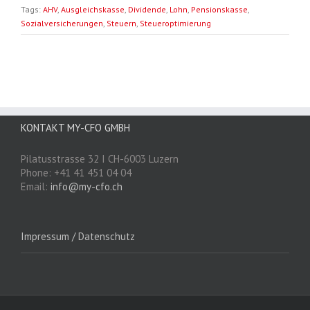
Tags:
AHV
,
Ausgleichskasse
,
Dividende
,
Lohn
,
Pensionskasse
,
Sozialversicherungen
,
Steuern
,
Steueroptimierung
KONTAKT MY-CFO GMBH
Pilatusstrasse 32 I CH-6003 Luzern
Phone: +41 41 451 04 04
Email:
info@my-cfo.ch
Impressum / Datenschutz