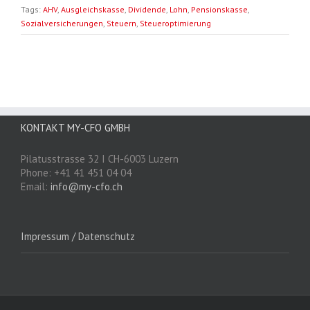
Tags:
AHV
,
Ausgleichskasse
,
Dividende
,
Lohn
,
Pensionskasse
,
Sozialversicherungen
,
Steuern
,
Steueroptimierung
KONTAKT MY-CFO GMBH
Pilatusstrasse 32 I CH-6003 Luzern
Phone: +41 41 451 04 04
Email:
info@my-cfo.ch
Impressum / Datenschutz