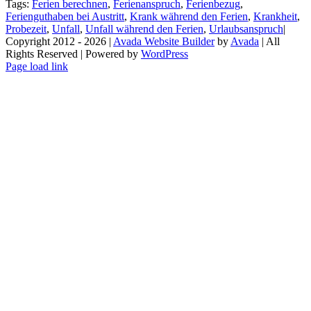
Tags:
Ferien berechnen
,
Ferienanspruch
,
Ferienbezug
,
Ferienguthaben bei Austritt
,
Krank während den Ferien
,
Krankheit
,
Probezeit
,
Unfall
,
Unfall während den Ferien
,
Urlaubsanspruch
|
Copyright 2012 - 2026 |
Avada Website Builder
by
Avada
| All
Rights Reserved | Powered by
WordPress
Page load link
Go
to
Top