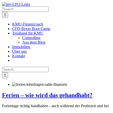
Skip
to
Search
content
for:
KMU-Finanzcoach
CFO Bexio Boot Camp
Treuhand für KMU
Controlling
Aus dem Blog
Immobilien
Über uns
Kontakt
Search
for:
Ferien – wie wird das gehandhabt?
Ferientage richtig handhaben - auch während der Probezeit und bei